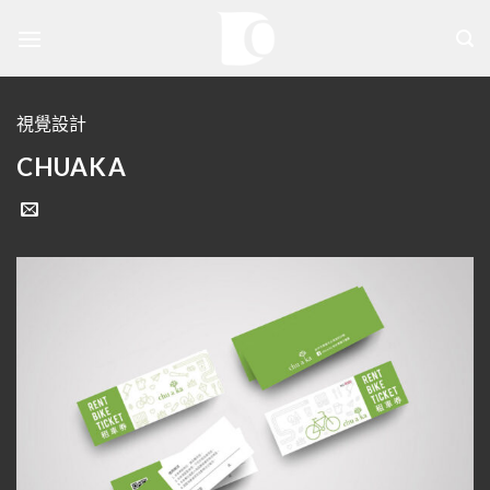
Skip
to
content
視覺設計
CHUAKA