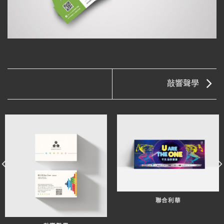
敲響聲學
聯合利華