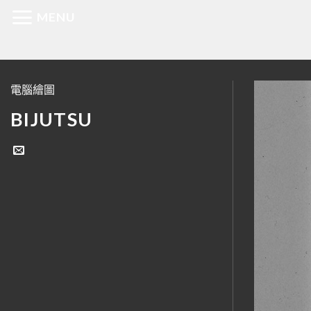
Skip
MENU
to
content
電腦繪圖
BIJUTSU