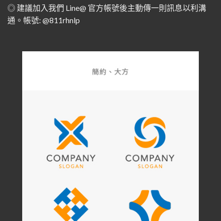
◎ 建議加入我們 Line@ 官方帳號後主動傳一則訊息以利溝
通。帳號: @811rhnlp