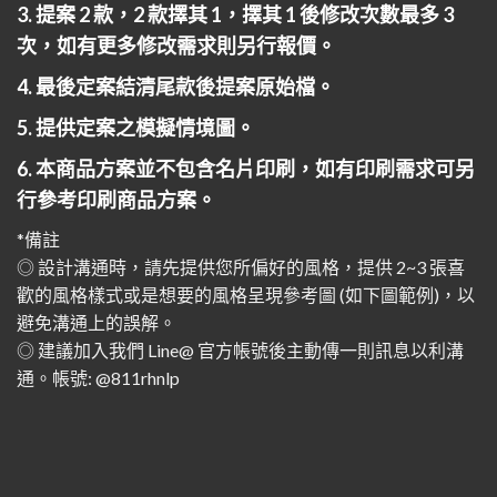
3. 提案 2 款，2 款擇其 1，擇其 1 後修改次數最多 3
次，如有更多修改需求則另行報價。
4. 最後定案結清尾款後提案原始檔。
5. 提供定案之模擬情境圖。
6. 本商品方案並不包含名片印刷，如有印刷需求可另
行參考印刷商品方案。
*備註
◎ 設計溝通時，請先提供您所偏好的風格，提供 2~3 張喜
歡的風格樣式或是想要的風格呈現參考圖 (如下圖範例)，以
避免溝通上的誤解。
◎ 建議加入我們 Line@ 官方帳號後主動傳一則訊息以利溝
通。帳號: @811rhnlp