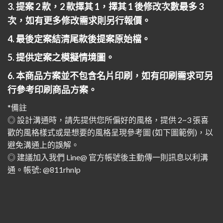
3. 提案 2 款，2 款擇其 1，擇其 1 後修改次數最多 3
次，如有更多修改需求則另行報價。
4. 最後定案結清尾款後提案原始檔。
5. 提供定案之模擬情境圖。
6. 本商品方案並不包含名片印刷，如有印刷需求可另
行參考印刷商品方案。
*備註
◎ 設計溝通時，請先提供您所偏好的風格，提供 2~3 張喜
歡的風格樣式或是想要的風格呈現參考圖 (如下圖範例)，以
避免溝通上的誤解。
◎ 建議加入我們 Line@ 官方帳號後主動傳一則訊息以利溝
通。帳號: @811rhnlp